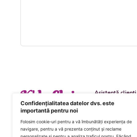
K' la Cluj
Asistență clienți
Departament vânzări
Confidențialitatea datelor dvs. este
evenimente
importantă pentru noi
+40 744 981 0
Folosim cookie-uri pentru a vă îmbunătăți experiența de
Comenzi și livrări ca
navigare, pentru a vă prezenta conținut și reclame
+40 746 223 1
personalizate și pentru a analiza traficul nostru. Făcând