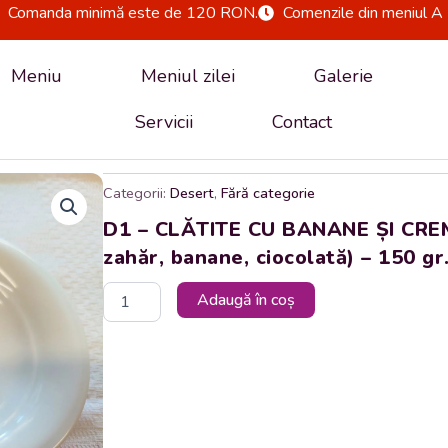
Comanda minimă este de 120 RON.
Comenzile din meniul A 
Meniu
Meniul zilei
Galerie
Servicii
Contact
Categorii:
Desert
,
Fără categorie
D1 – CLĂTITE CU BANANE ȘI CREM
zahăr, banane, ciocolată) – 150 gr
Cantitate
Adaugă în coș
D1
-
CLĂTITE
CU
BANANE
ȘI
CREMĂ