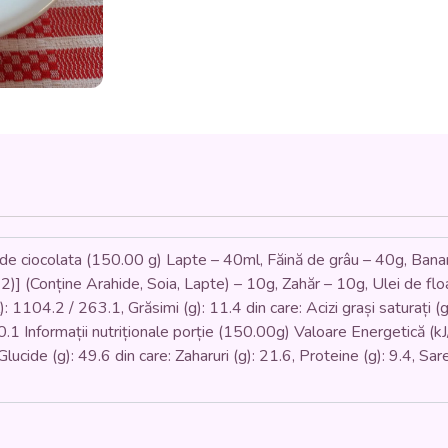
DE
CIOCOLATĂ
(ouă,
făină,
lapte,
zahăr,
banane,
ciocolată)
-
150
gr.
 de ciocolata (150.00 g) Lapte – 40ml, Făină de grâu – 40g, Ban
22)] (Conține Arahide, Soia, Lapte) – 10g, Zahăr – 10g, Ulei de flo
: 1104.2 / 263.1, Grăsimi (g): 11.4 din care: Acizi grași saturați (g)
 0.1 Informații nutriționale porție (150.00g) Valoare Energetică (kJ
, Glucide (g): 49.6 din care: Zaharuri (g): 21.6, Proteine (g): 9.4, S