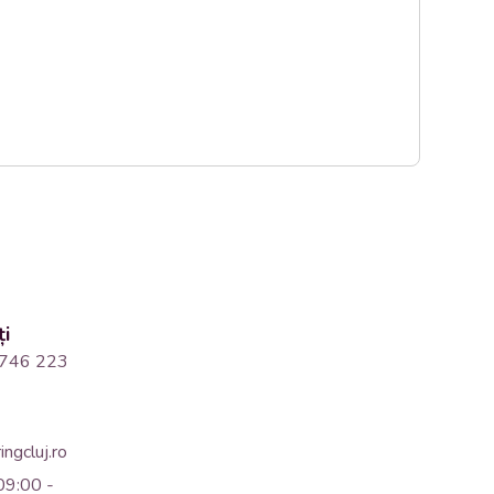
ți
746 223
ngcluj.ro
09:00 -