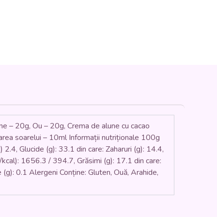
ane – 20g, Ou – 20g, Crema de alune cu cacao
area soarelui – 10ml Informații nutriționale 100g
 2.4, Glucide (g): 33.1 din care: Zaharuri (g): 14.4,
/kcal): 1656.3 / 394.7, Grăsimi (g): 17.1 din care:
are (g): 0.1 Alergeni Conține: Gluten, Ouă, Arahide,