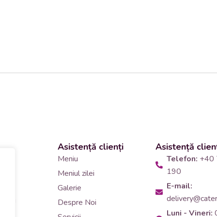
Asistență clienți
Asistență clien
 și
Meniu
Telefon:
+40 
190
Meniul zilei
10
E-mail:
Galerie
delivery@cateri
tering
Despre Noi
Luni - Vineri:
90
Servicii