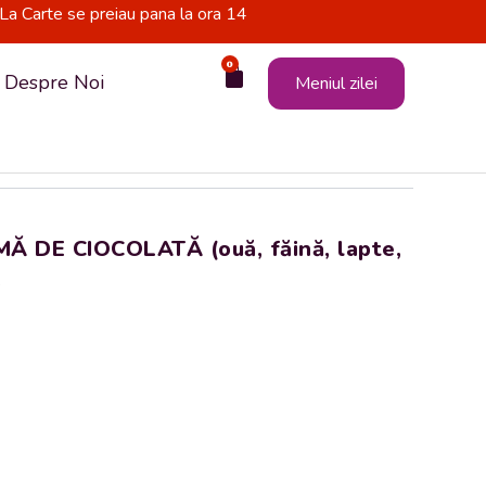
La Carte se preiau pana la ora 14
0
Cart
Despre Noi
Meniul zilei
Ă DE CIOCOLATĂ (ouă, făină, lapte,
.