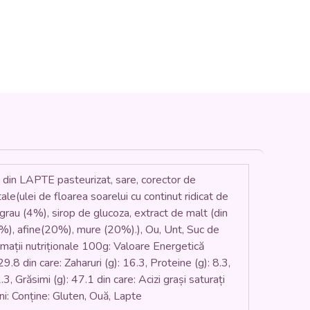
in LAPTE pasteurizat, sare, corector de
etale(ulei de floarea soarelui cu continut ridicat de
e grau (4%), sirop de glucoza, extract de malt (din
%), afine(20%), mure (20%).), Ou, Unt, Suc de
ormații nutriționale 100g: Valoare Energetică
29.8 din care: Zaharuri (g): 16.3, Proteine (g): 8.3,
, Grăsimi (g): 47.1 din care: Acizi grași saturați
eni: Conține: Gluten, Ouă, Lapte