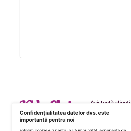
K' la Cluj
Asistență clienți
Departament vânzări
Confidențialitatea datelor dvs. este
evenimente
importantă pentru noi
+40 744 981 0
Folosim cookie-uri pentru a vă îmbunătăți experiența de