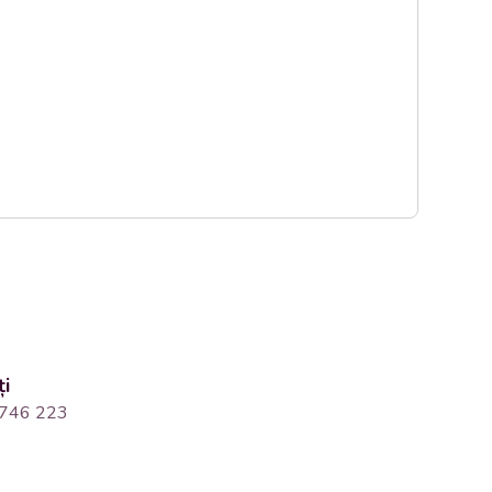
ți
746 223