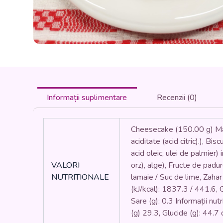
Informații suplimentare
Recenzii (0)
Cheesecake (150.00 g) Mas
aciditate (acid citric).), Bi
acid oleic, ulei de palmier)
VALORI
orz), alge), Fructe de pad
NUTRITIONALE
lamaie / Suc de lime, Zahar
(kJ/kcal): 1837.3 / 441.6, Gr
Sare (g): 0.3 Informații nut
(g) 29.3, Glucide (g): 44.7 