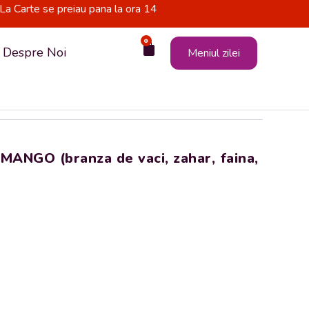
La Carte se preiau pana la ora 14
0
Cart
Despre Noi
Meniul zilei
NGO (branza de vaci, zahar, faina,