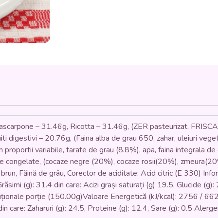
(branza
de
vaci,
zahar,
faina,
ou,
gelatina,
mango)
-
150gr.
carpone – 31.46g, Ricotta – 31.46g, (ZER pasteurizat, FRISCA d
scuiti digestivi – 20.76g, (Faina alba de grau 650, zahar, uleiuri veg
 in proportii variabile, tarate de grau (8.8%), apa, faina integrala d
ure congelate, (cocaze negre (20%), cocaze rosii(20%), zmeura(20
 brun, Făină de grâu, Corector de aciditate: Acid citric (E 330) Inf
ăsimi (g): 31.4 din care: Acizi grași saturați (g) 19.5, Glucide (g): 
riționale porție (150.00g)Valoare Energetică (kJ/kcal): 2756 / 662.3
din care: Zaharuri (g): 24.5, Proteine (g): 12.4, Sare (g): 0.5 Alerg