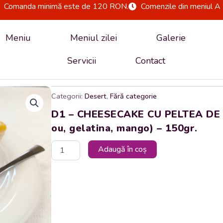
Comanda minimă este de 120 RON.
Comenzile din meniul A 
Meniu
Meniul zilei
Galerie
Servicii
Contact
Categorii:
Desert
,
Fără categorie
D1 – CHEESECAKE CU PELTEA DE MA
ou, gelatina, mango) – 150gr.
Cantitate
Adaugă în coș
D1
-
CHEESECAKE
CU
PELTEA
DE
MANGO