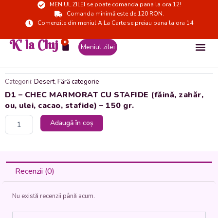
MENIUL ZILEI se poate comanda pana la ora 12!
Skip
Comanda minimă este de 120 RON.
to
Comenzile din meniul A La Carte se preiau pana la ora 14
content
K' la Cluj
0
Cart
Meniul zilei
Categorii:
Desert
,
Fără categorie
D1 – CHEC MARMORAT CU STAFIDE (făină, zahăr,
ou, ulei, cacao, stafide) – 150 gr.
Cantitate
Adaugă în coș
D1
-
CHEC
MARMORAT
CU
Recenzii (0)
STAFIDE
(făină,
Nu există recenzii până acum.
zahăr,
ou,
ulei,