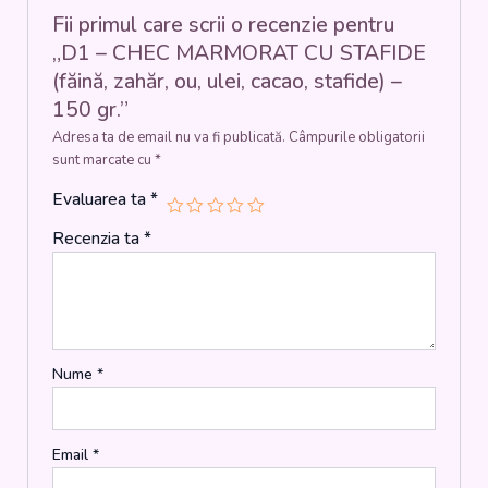
cacao,
Fii primul care scrii o recenzie pentru
stafide)
„D1 – CHEC MARMORAT CU STAFIDE
-
(făină, zahăr, ou, ulei, cacao, stafide) –
150
150 gr.”
gr.
Adresa ta de email nu va fi publicată.
Câmpurile obligatorii
sunt marcate cu
*
Evaluarea ta
*
Recenzia ta
*
Nume
*
Email
*