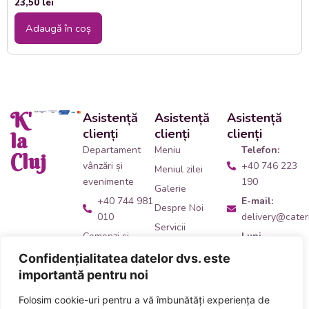
23,50
lei
Adaugă în coș
K'
Asistență
Asistență
Asistență
clienți
clienți
clienți
la
Departament
Meniu
Telefon:
Cluj
vânzări și
+40 746 223
Meniul zilei
evenimente
190
Galerie
+40 744 981
E-mail:
Despre Noi
010
delivery@cateri
Servicii
Comenzi și
Luni -
Contact
livrări catering
Vineri:
Confidențialitatea datelor dvs. este
09:00 -
+40 746 223
importantă pentru noi
14:00
190
Folosim cookie-uri pentru a vă îmbunătăți experiența de
Adresă:
Ne
Acceptăm plata