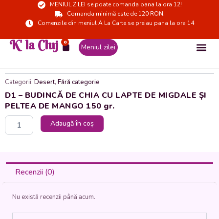
MENIUL ZILEI se poate comanda pana la ora 12!
Skip
Comanda minimă este de 120 RON.
to
Comenzile din meniul A La Carte se preiau pana la ora 14
content
K' la Cluj
0
Cart
Meniul zilei
Categorii:
Desert
,
Fără categorie
D1 – BUDINCĂ DE CHIA CU LAPTE DE MIGDALE ȘI
PELTEA DE MANGO 150 gr.
Cantitate
Adaugă în coș
D1
-
BUDINCĂ
DE
CHIA
Recenzii (0)
CU
LAPTE
Nu există recenzii până acum.
DE
MIGDALE
ȘI