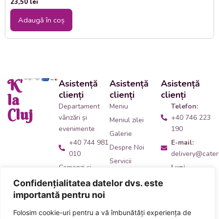
23,50
lei
Adaugă în coș
K'
Asistență
Asistență
Asistență
clienți
clienți
clienți
la
Departament
Meniu
Telefon:
Cluj
vânzări și
+40 746 223
Meniul zilei
evenimente
190
Galerie
+40 744 981
E-mail:
Despre Noi
010
delivery@cateri
Servicii
Comenzi și
Luni -
Contact
livrări catering
Vineri:
Confidențialitatea datelor dvs. este
09:00 -
+40 746 223
importantă pentru noi
14:00
190
Folosim cookie-uri pentru a vă îmbunătăți experiența de
Adresă:
Ne
Acceptăm plata