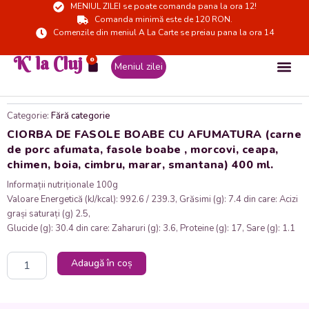
MENIUL ZILEI se poate comanda pana la ora 12!
Skip
Comanda minimă este de 120 RON.
to
Comenzile din meniul A La Carte se preiau pana la ora 14
content
K' la Cluj
0
Cart
Meniul zilei
Categorie:
Fără categorie
CIORBA DE FASOLE BOABE CU AFUMATURA (carne
de porc afumata, fasole boabe , morcovi, ceapa,
chimen, boia, cimbru, marar, smantana) 400 ml.
Informații nutriționale 100g
Valoare Energetică (kJ/kcal): 992.6 / 239.3, Grăsimi (g): 7.4 din care: Acizi
grași saturați (g) 2.5,
Glucide (g): 30.4 din care: Zaharuri (g): 3.6, Proteine (g): 17, Sare (g): 1.1
Cantitate
Adaugă în coș
CIORBA
DE
FASOLE