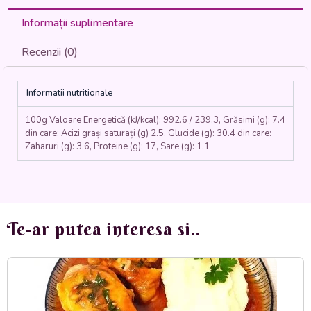
BOABE
CU
Informații suplimentare
AFUMATURA
(carne
Recenzii (0)
de
porc
afumata,
Informatii nutritionale
fasole
boabe
100g Valoare Energetică (kJ/kcal): 992.6 / 239.3, Grăsimi (g): 7.4
,
din care: Acizi grași saturați (g) 2.5, Glucide (g): 30.4 din care:
morcovi,
Zaharuri (g): 3.6, Proteine (g): 17, Sare (g): 1.1
ceapa,
chimen,
boia,
cimbru,
marar,
Te-ar putea interesa si..
smantana)
400
ml.