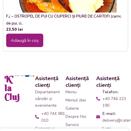
F2 – OSTROPEL DE PUI CU CIUPERCI ȘI PIURE DE CARTOFI (carne
de pui, ci..
23,50
lei
Adaugă în coș
K'
Asistență
Asistență
Asistență
clienți
clienți
clienți
la
Departament
Meniu
Telefon:
Cluj
vânzări și
+40 746 223
Meniul zilei
evenimente
190
Galerie
+40 744 981
E-mail:
Despre Noi
010
delivery@cateri
Servicii
Comenzi și
Luni -