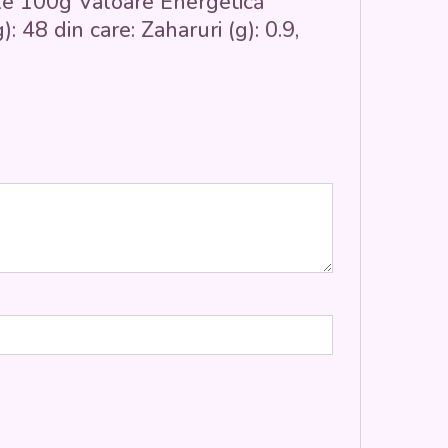
onale 100g Valoare Energetică
): 48 din care: Zaharuri (g): 0.9,