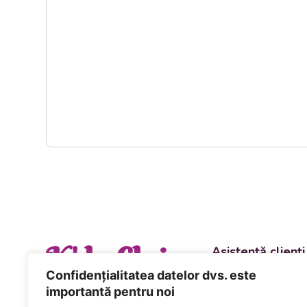
K' la Cluj
Asistență clienți
Departament vânzări
Confidențialitatea datelor dvs. este
evenimente
importantă pentru noi
+40 744 981 0