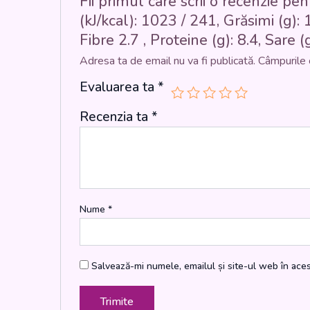
Fii primul care scrii o recenzie pe
(kJ/kcal): 1023 / 241, Grăsimi (g): 1
Fibre 2.7 , Proteine (g): 8.4, Sare (g
Adresa ta de email nu va fi publicată.
Câmpurile 
Evaluarea ta
*
Recenzia ta
*
Nume
*
Salvează-mi numele, emailul și site-ul web în ace