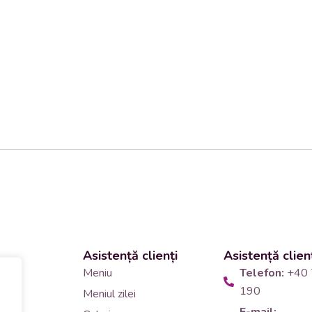
Asistență clienți
Asistență clien
 și
Meniu
Telefon:
+40 
190
Meniul zilei
10
E-mail: