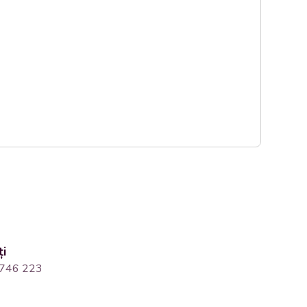
ți
746 223