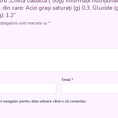
ntru „Chifla ciabatta ( 50g) Informații nutriți
Glucide
 din care: Acizi grași saturați (g) 0.3, Glucide (g
(g):
48
): 1.2”
din
obligatorii sunt marcate cu
*
care:
Zaharuri
(g):
0.9,
Fibre
2.7
,
Proteine
(g):
8.4,
Sare
Email
*
(g):
1.2
st navigator pentru data viitoare când o să comentez.