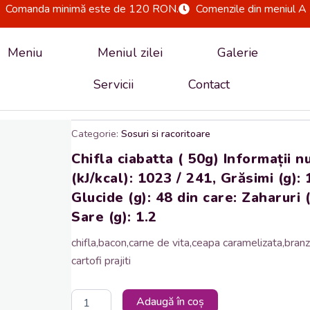
Comanda minimă este de 120 RON.
Comenzile din meniul A 
Meniu
Meniul zilei
Galerie
Servicii
Contact
Categorie:
Sosuri si racoritoare
Chifla ciabatta ( 50g) Informații 
(kJ/kcal): 1023 / 241, Grăsimi (g): 1
Glucide (g): 48 din care: Zaharuri (g
Sare (g): 1.2
chifla,bacon,carne de vita,ceapa caramelizata,branza
cartofi prajiti
Cantitate
Adaugă în coș
Chifla