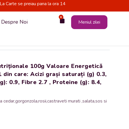
La Carte se preiau pana la ora 14
0
Cart
Despre Noi
Meniul zilei
nutriționale 100g Valoare Energetică
 din care: Acizi grași saturați (g) 0.3,
): 0.9, Fibre 2.7 , Proteine (g): 8.4,
 cedar,gorgonzola,rosii,castraveti murati ,salata,sos si