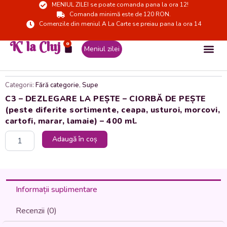
MENIUL ZILEI se poate comanda pana la ora 12!
Skip
Comanda minimă este de 120 RON.
to
Comenzile din meniul A La Carte se preiau pana la ora 14
content
K' la Cluj
0
Cart
Meniul zilei
Categorii:
Fără categorie
,
Supe
C3 – DEZLEGARE LA PEȘTE – CIORBĂ DE PEȘTE
(peste diferite sortimente, ceapa, usturoi, morcovi,
cartofi, marar, lamaie) – 400 ml.
Cantitate
Adaugă în coș
C3
-
DEZLEGARE
LA
PEȘTE
Informații suplimentare
-
CIORBĂ
Recenzii (0)
DE
PEȘTE