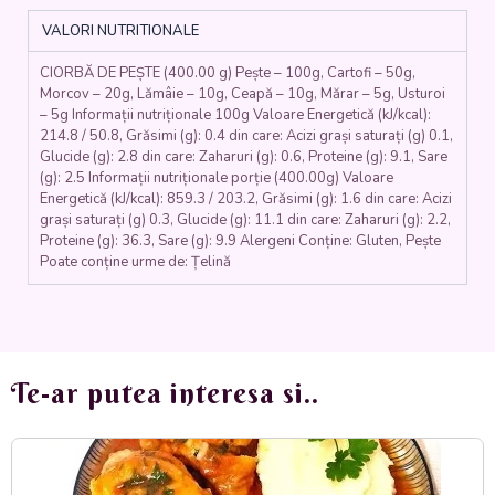
(peste
VALORI NUTRITIONALE
diferite
sortimente,
CIORBĂ DE PEȘTE (400.00 g) Pește – 100g, Cartofi – 50g,
ceapa,
Morcov – 20g, Lămâie – 10g, Ceapă – 10g, Mărar – 5g, Usturoi
usturoi,
– 5g Informații nutriționale 100g Valoare Energetică (kJ/kcal):
morcovi,
214.8 / 50.8, Grăsimi (g): 0.4 din care: Acizi grași saturați (g) 0.1,
cartofi,
Glucide (g): 2.8 din care: Zaharuri (g): 0.6, Proteine (g): 9.1, Sare
marar,
(g): 2.5 Informații nutriționale porție (400.00g) Valoare
lamaie)
Energetică (kJ/kcal): 859.3 / 203.2, Grăsimi (g): 1.6 din care: Acizi
-
grași saturați (g) 0.3, Glucide (g): 11.1 din care: Zaharuri (g): 2.2,
Proteine (g): 36.3, Sare (g): 9.9 Alergeni Conține: Gluten, Pește
400
Poate conține urme de: Țelină
ml.
Te-ar putea interesa si..