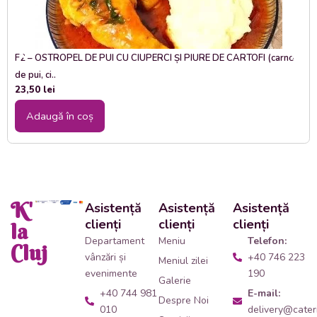
F2 – OSTROPEL DE PUI CU CIUPERCI ȘI PIURE DE CARTOFI (carne
de pui, ci..
23,50
lei
Adaugă în coș
K'
Asistență
Asistență
Asistență
clienți
clienți
clienți
la
Departament
Meniu
Telefon:
Cluj
vânzări și
+40 746 223
Meniul zilei
evenimente
190
Galerie
+40 744 981
E-mail:
Despre Noi
010
delivery@cateri