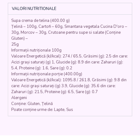
DE
VALORI NUTRITIONALE
POST
(telina,
Supa crema de telina (400.00 g)
cartofi,
Țelină – 100g, Cartofi – 60g, Smantana vegetala Cucina D'oro –
morcovi,
30g, Morcov – 30g, Crutoane pentru supe si salate (Conține
smantana
Gluten) –
vegetala,
25g
crutoane)
Informații nutriționale 100g
-
Valoare Energetică (kJ/kcal): 274 / 65.5, Grăsimi (g): 2.5 din care:
400
Acizi grași saturați (g) 1, Glucide (g): 8.9 din care: Zaharuri (g):
5.4, Proteine (g): 1.6, Sare (g): 0.2
ml.
Informații nutriționale porție (400.00g)
Valoare Energetică (kJ/kcal): 1095.8 / 261.8, Grăsimi (g): 9.8 din
care: Acizi grași saturați (g) 3.9, Glucide (g): 35.6 din care:
Zaharuri (g): 21.5, Proteine (g): 6.5, Sare (g): 0.7
Alergeni
Conține: Gluten, Țelină
Poate conține urme de: Lapte, Sus