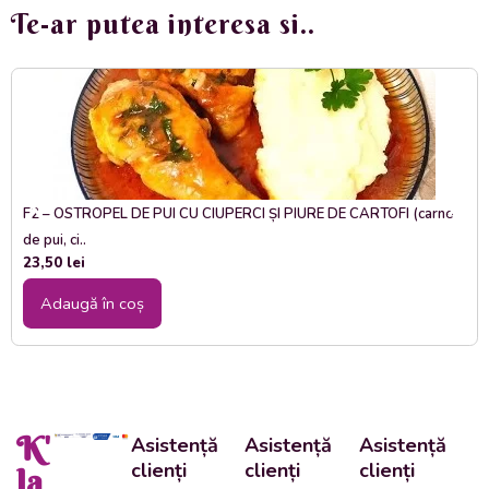
Te-ar putea interesa si..
F2 – OSTROPEL DE PUI CU CIUPERCI ȘI PIURE DE CARTOFI (carne
de pui, ci..
23,50
lei
Adaugă în coș
K'
Asistență
Asistență
Asistență
clienți
clienți
clienți
la