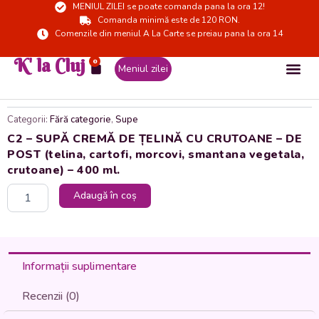
MENIUL ZILEI se poate comanda pana la ora 12!
Skip
Comanda minimă este de 120 RON.
to
Comenzile din meniul A La Carte se preiau pana la ora 14
content
K' la Cluj
0
Cart
Meniul zilei
Categorii:
Fără categorie
,
Supe
C2 – SUPĂ CREMĂ DE ȚELINĂ CU CRUTOANE – DE
POST (telina, cartofi, morcovi, smantana vegetala,
crutoane) – 400 ml.
Cantitate
Adaugă în coș
C2
-
SUPĂ
CREMĂ
DE
Informații suplimentare
ȚELINĂ
CU
Recenzii (0)
CRUTOANE
-