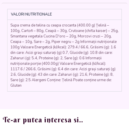
CEAPĂ
CROCANTĂ
ȘI
VALORI NUTRITIONALE
CRUTOANE
(telina,
Supa crema de telina cu ceapa crocanta (400.00 g) Țelină –
cartofi,
100g, Cartofi – 80g, Ceapă – 30g, Crutoane (chifla kaiser) – 25g,
ceapa,
Smantana vegetala Cucina D'oro – 20g, Morcovi cruzi – 20g,
morcovi,
Ceapa – 10g, Sare – 2g, Piper negru – 2g Informații nutriționale
smantana
100g Valoare Energetică (kJ/kcal): 279.4 / 66.6, Grăsimi (g): 1.6
vegetala,
din care: Acizi grași saturați (g) 0.7, Glucide (g): 10.8 din care:
ceapa
Zaharuri (g): 5.4, Proteine (g): 2, Sare (g): 0.6 Informații
crocanta,
nutriționale porție (400.00g) Valoare Energetică (kJ/kcal):
1117.6 / 266.6, Grăsimi (g): 6.4 din care: Acizi grași saturați (g)
crutoane)
2.6, Glucide (g): 43 din care: Zaharuri (g): 21.6, Proteine (g): 8,
-
Sare (g): 2.5 Alergeni Conține: Țelină Poate conține urme de:
400
Gluten
ml.
Te-ar putea interesa si..