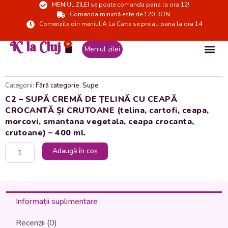
MENIUL ZILEI se poate comanda pana la ora 12!
Skip
Comanda minimă este de 120 RON.
to
Comenzile din meniul A La Carte se preiau pana la ora 14
content
K' la Cluj
0
Cart
Meniul zilei
Categorii:
Fără categorie
,
Supe
C2 – SUPĂ CREMĂ DE ȚELINĂ CU CEAPĂ
CROCANTĂ ȘI CRUTOANE (telina, cartofi, ceapa,
morcovi, smantana vegetala, ceapa crocanta,
crutoane) – 400 ml.
Cantitate
Adaugă în coș
C2
-
SUPĂ
CREMĂ
DE
Informații suplimentare
ȚELINĂ
CU
Recenzii (0)