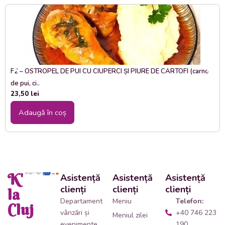
F2 – OSTROPEL DE PUI CU CIUPERCI ȘI PIURE DE CARTOFI (carne
de pui, ci..
23,50
lei
Adaugă în coș
K'
Asistență
Asistență
Asistență
clienți
clienți
clienți
la
Departament
Meniu
Telefon:
Cluj
vânzări și
+40 746 223
Meniul zilei
evenimente
190