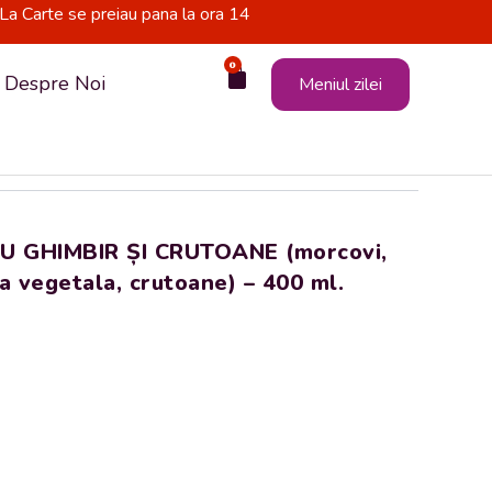
La Carte se preiau pana la ora 14
0
Cart
Despre Noi
Meniul zilei
 GHIMBIR ȘI CRUTOANE (morcovi,
na vegetala, crutoane) – 400 ml.