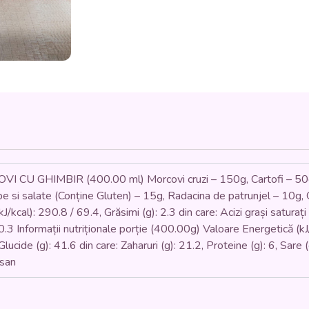
GHIMBIR
ȘI
CRUTOANE
(morcovi,
telina,
patrunjel,
cartofi,
smantana
vegetala,
crutoane)
-
400
ml.
 GHIMBIR (400.00 ml) Morcovi cruzi – 150g, Cartofi – 50g, 
 si salate (Conține Gluten) – 15g, Radacina de patrunjel – 10g, G
kcal): 290.8 / 69.4, Grăsimi (g): 2.3 din care: Acizi grași saturați (
 0.3 Informații nutriționale porție (400.00g) Valoare Energetică (kJ
, Glucide (g): 41.6 din care: Zaharuri (g): 21.2, Proteine (g): 6, Sar
usan