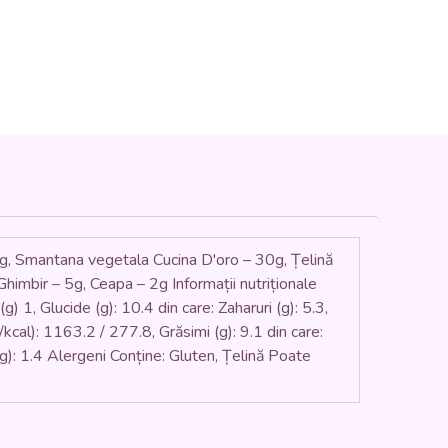
Smantana vegetala Cucina D'oro – 30g, Țelină
himbir – 5g, Ceapa – 2g Informații nutriționale
g) 1, Glucide (g): 10.4 din care: Zaharuri (g): 5.3,
/kcal): 1163.2 / 277.8, Grăsimi (g): 9.1 din care:
e (g): 1.4 Alergeni Conține: Gluten, Țelină Poate