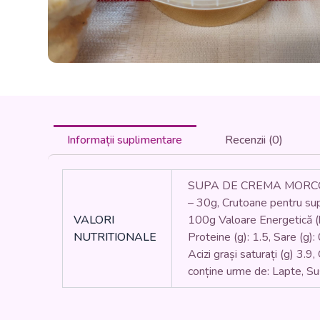
Informații suplimentare
Recenzii (0)
SUPA DE CREMA MORCOVI CU
– 30g, Crutoane pentru supe
VALORI
100g Valoare Energetică (kJ/
NUTRITIONALE
Proteine (g): 1.5, Sare (g):
Acizi grași saturați (g) 3.9
conține urme de: Lapte, S