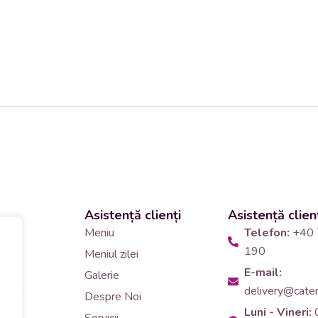
Asistență clienți
Asistență clien
 și
Meniu
Telefon:
+40 
190
Meniul zilei
10
E-mail:
Galerie
delivery@cateri
tering
Despre Noi
Luni - Vineri:
90
Servicii