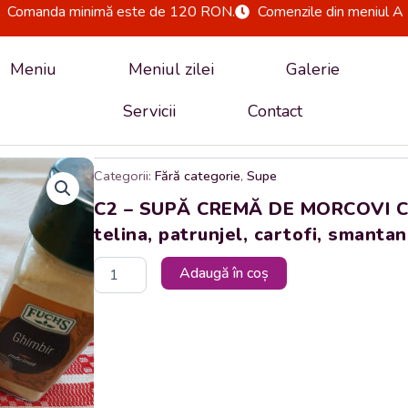
Comanda minimă este de 120 RON.
Comenzile din meniul A 
Meniu
Meniul zilei
Galerie
Servicii
Contact
Categorii:
Fără categorie
,
Supe
C2 – SUPĂ CREMĂ DE MORCOVI CU
telina, patrunjel, cartofi, smanta
Cantitate
Adaugă în coș
C2
-
SUPĂ
CREMĂ
DE
MORCOVI
CU