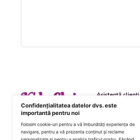
K' la Cluj
Asistență clienți
Departament vânzări
Confidențialitatea datelor dvs. este
evenimente
importantă pentru noi
+40 744 981 0
Folosim cookie-uri pentru a vă îmbunătăți experiența de
Comenzi și livrări ca
navigare, pentru a vă prezenta conținut și reclame
+40 746 223 1
personalizate și pentru a analiza traficul nostru. Făcând