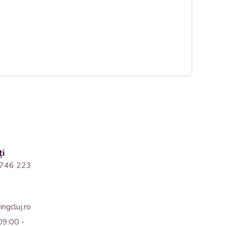
ți
746 223
ngcluj.ro
09:00 -