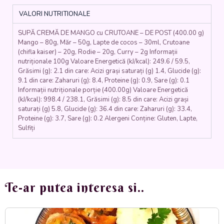
lapte
VALORI NUTRITIONALE
cocos,
mere,
SUPĂ CREMĂ DE MANGO cu CRUTOANE – DE POST (400.00 g)
curry,
Mango – 80g, Măr – 50g, Lapte de cocos – 30ml, Crutoane
rodie,
(chifla kaiser) – 20g, Rodie – 20g, Curry – 2g Informații
crutoane)
nutriționale 100g Valoare Energetică (kJ/kcal): 249.6 / 59.5,
-
Grăsimi (g): 2.1 din care: Acizi grași saturați (g) 1.4, Glucide (g):
400
9.1 din care: Zaharuri (g): 8.4, Proteine (g): 0.9, Sare (g): 0.1
ml.
Informații nutriționale porție (400.00g) Valoare Energetică
(kJ/kcal): 998.4 / 238.1, Grăsimi (g): 8.5 din care: Acizi grași
saturați (g) 5.8, Glucide (g): 36.4 din care: Zaharuri (g): 33.4,
Proteine (g): 3.7, Sare (g): 0.2 Alergeni Conține: Gluten, Lapte,
Sulfiți
Te-ar putea interesa si..