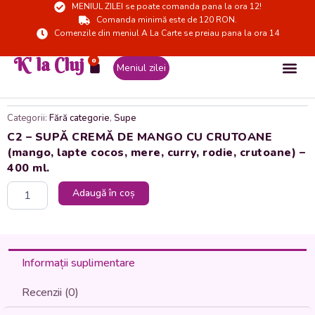
MENIUL ZILEI se poate comanda pana la ora 12!
Skip
Comanda minimă este de 120 RON.
to
Comenzile din meniul A La Carte se preiau pana la ora 14
content
K' la Cluj
0
Cart
Meniul zilei
Categorii:
Fără categorie
,
Supe
C2 – SUPĂ CREMĂ DE MANGO CU CRUTOANE
(mango, lapte cocos, mere, curry, rodie, crutoane) –
400 ml.
Cantitate
Adaugă în coș
C2
-
SUPĂ
CREMĂ
DE
Informații suplimentare
MANGO
CU
Recenzii (0)
CRUTOANE
(mango,