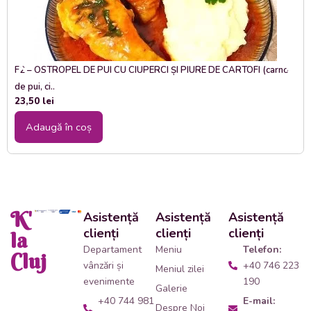
F2 – OSTROPEL DE PUI CU CIUPERCI ȘI PIURE DE CARTOFI (carne
de pui, ci..
23,50
lei
Adaugă în coș
K'
Asistență
Asistență
Asistență
clienți
clienți
clienți
la
Departament
Meniu
Telefon:
Cluj
vânzări și
+40 746 223
Meniul zilei
evenimente
190
Galerie
+40 744 981
E-mail:
Despre Noi