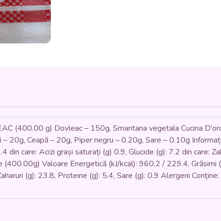
CRUTOANE
(dovleac,
ceapa,
morcovi,
cartofi,
smantana
vegetala,
crutoane)
-
400
ml.
00.00 g) Dovleac – 150g, Smantana vegetala Cucina D'oro – 
i – 20g, Ceapă – 20g, Piper negru – 0.20g, Sare – 0.10g Informații
4 din care: Acizi grași saturați (g) 0.9, Glucide (g): 7.2 din care: Zah
ie (400.00g) Valoare Energetică (kJ/kcal): 960.2 / 229.4, Grăsimi (g)
Zaharuri (g): 23.8, Proteine (g): 5.4, Sare (g): 0.9 Alergeni Conțin