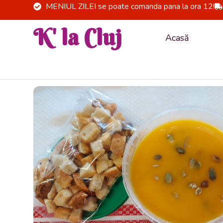
Skip
MENIUL ZILEI se poate comanda pana la ora 12!
to
K' la Cluj
content
Acasă