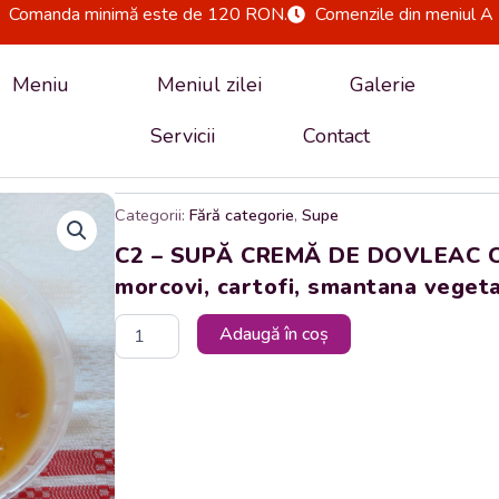
Comanda minimă este de 120 RON.
Comenzile din meniul A 
Meniu
Meniul zilei
Galerie
Servicii
Contact
Categorii:
Fără categorie
,
Supe
C2 – SUPĂ CREMĂ DE DOVLEAC CU
morcovi, cartofi, smantana vegeta
Cantitate
Adaugă în coș
C2
-
SUPĂ
CREMĂ
DE
DOVLEAC
CU