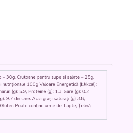
30g, Crutoane pentru supe si salate – 25g,
 nutriționale 100g Valoare Energetică (kJ/kcal):
aruri (g): 5.9, Proteine (g): 1.3, Sare (g): 0.2
: 9.7 din care: Acizi grași saturați (g) 3.8,
e: Gluten Poate conține urme de: Lapte, Țelină,