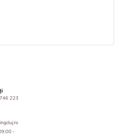
ți
746 223
ngcluj.ro
09:00 -