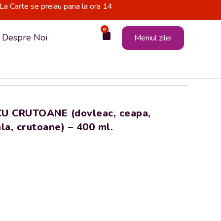
La Carte se preiau pana la ora 14
0
Cart
Despre Noi
Meniul zilei
 CRUTOANE (dovleac, ceapa,
la, crutoane) – 400 ml.