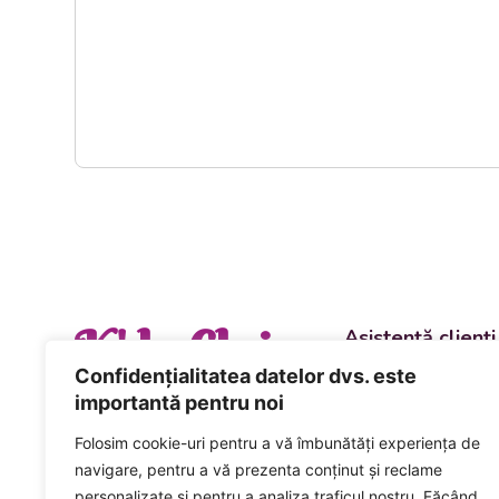
K' la Cluj
Asistență clienți
Departament vânzări
Confidențialitatea datelor dvs. este
evenimente
importantă pentru noi
+40 744 981 0
Folosim cookie-uri pentru a vă îmbunătăți experiența de
Comenzi și livrări ca
navigare, pentru a vă prezenta conținut și reclame
+40 746 223 1
personalizate și pentru a analiza traficul nostru. Făcând