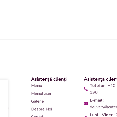
Asistență clienți
Asistență clien
 și
Meniu
Telefon:
+40 
190
Meniul zilei
10
E-mail:
Galerie
delivery@cateri
tering
Despre Noi
Luni - Vineri:
90
Servicii