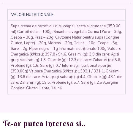
CU
CEAPĂ
USCATĂ
VALORI NUTRITIONALE
ȘI
CRUTOANE
Supa crema de cartofi dulci cu ceapa uscata si crutoane (350.00
(ceapă,
ml) Cartofi dulci – 100g, Smantana vegetala Cucina D'oro – 30g,
cartofi
Ceapă – 30g, Praz – 20g, Crutoane Natur pentru supa (Conține
dulci,
Gluten, Lapte) – 20g, Morcov – 20g, Țelină – 10g, Ceapa – 5g,
smântână
Sare – 2g, Piper negru – 1g Informații nutriționale 100g Valoare
vegetală,
Energetică (kJ/kcal): 397.8 / 94.6, Grăsimi (g): 3.9 din care: Acizi
morcovi,
grași saturați (g) 1.3, Glucide (g): 12.3 din care: Zaharuri (g): 5.6,
ceapă
Proteine (g): 1.6, Sare (g): 0.7 Informații nutriționale porție
(350.00g) Valoare Energetică (kJ/kcal): 1392.1 / 331.1, Grăsimi
uscată,
(g): 13.8 din care: Acizi grași saturați (g) 4.4, Glucide (g): 43.1 din
coriandru,
care: Zaharuri (g): 19.5, Proteine (g): 5.7, Sare (g): 2.5 Alergeni
crutoane)
Conține: Gluten, Lapte, Țelină
400
ml.
Te-ar putea interesa si..