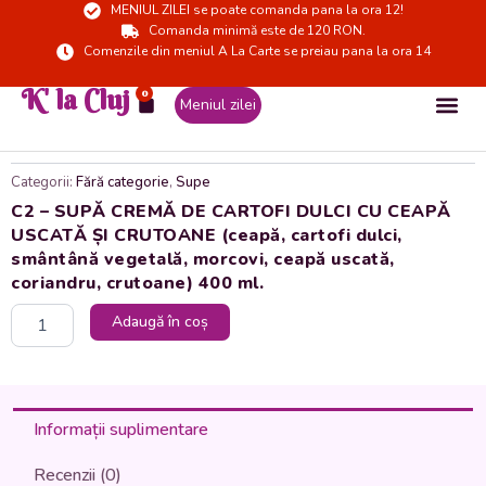
MENIUL ZILEI se poate comanda pana la ora 12!
Skip
Comanda minimă este de 120 RON.
to
Comenzile din meniul A La Carte se preiau pana la ora 14
content
K' la Cluj
0
Cart
Meniul zilei
Categorii:
Fără categorie
,
Supe
C2 – SUPĂ CREMĂ DE CARTOFI DULCI CU CEAPĂ
USCATĂ ȘI CRUTOANE (ceapă, cartofi dulci,
smântână vegetală, morcovi, ceapă uscată,
coriandru, crutoane) 400 ml.
Cantitate
Adaugă în coș
C2
-
SUPĂ
CREMĂ
DE
Informații suplimentare
CARTOFI
DULCI
Recenzii (0)