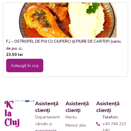
F2 – OSTROPEL DE PUI CU CIUPERCI ȘI PIURE DE CARTOFI (carne
de pui, ci..
23,50
lei
Adaugă în coș
K'
Asistență
Asistență
Asistență
clienți
clienți
clienți
la
Departament
Meniu
Telefon:
Cluj
vânzări și
+40 746 223
Meniul zilei
evenimente
190