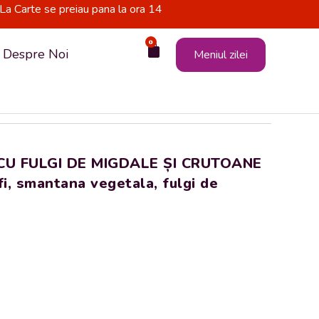
La Carte se preiau pana la ora 14
0
Cart
Despre Noi
Meniul zilei
CU FULGI DE MIGDALE ȘI CRUTOANE
fi, smantana vegetala, fulgi de