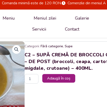
Comanda minimă este de 120 RON.
Comenzile din meniul A 
Meniu
Meniul zilei
Galerie
Servicii
Contact
Categorii:
Fără categorie
,
Supe
C2 – SUPĂ CREMĂ DE BROCCOLI 
– DE POST (broccoli, ceapa, carto
migdale, crutoane) – 400ML.
Cantitate
Adaugă în coș
C2
-
SUPĂ
CREMĂ
DE
BROCCOLI