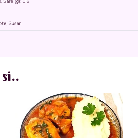
, Sare (g): 0.6
pte, Susan
si..