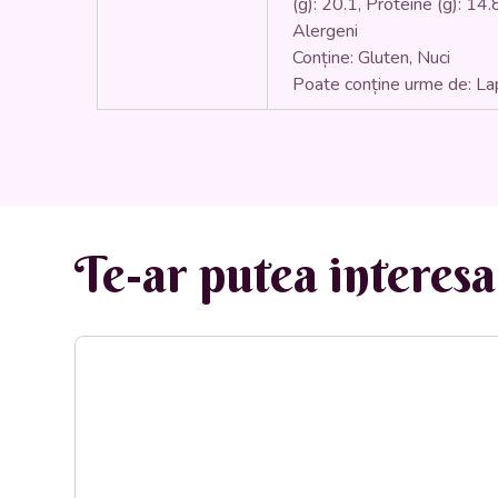
(g): 20.1, Proteine (g): 14.8
Alergeni
Conține: Gluten, Nuci
Poate conține urme de: La
Te-ar putea interesa 