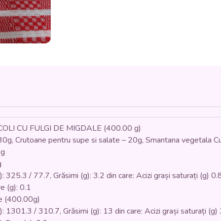
CU
FULGI
DE
MIGDALE
ȘI
CRUTOANE
-
DE
POST
(broccoli,
ceapa,
cartofi,
smantana
LI CU FULGI DE MIGDALE (400.00 g)
vegetala,
 30g, Crutoane pentru supe si salate – 20g, Smantana vegetala C
fulgi
0g
de
g
migdale,
crutoane)
 325.3 / 77.7, Grăsimi (g): 3.2 din care: Acizi grași saturați (g) 0.8
-
re (g): 0.1
400ML.
ție (400.00g)
: 1301.3 / 310.7, Grăsimi (g): 13 din care: Acizi grași saturați (g) 