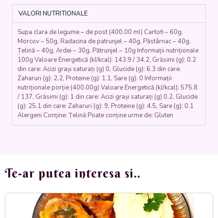
(cartofi,
VALORI NUTRITIONALE
morcovi,
telina,
Supa clara de legume – de post (400.00 ml) Cartofi – 60g,
pastarnac,
Morcov – 50g, Radacina de patrunjel – 40g, Păstârnac – 40g,
ardei,
Țelină – 40g, Ardei – 30g, Pătrunjel – 10g Informații nutriționale
patrunjel)
100g Valoare Energetică (kJ/kcal): 143.9 / 34.2, Grăsimi (g): 0.2
-
din care: Acizi grași saturați (g) 0, Glucide (g): 6.3 din care:
400ml.
Zaharuri (g): 2.2, Proteine (g): 1.1, Sare (g): 0 Informații
nutriționale porție (400.00g) Valoare Energetică (kJ/kcal): 575.8
/ 137, Grăsimi (g): 1 din care: Acizi grași saturați (g) 0.2, Glucide
(g): 25.1 din care: Zaharuri (g): 9, Proteine (g): 4.5, Sare (g): 0.1
Alergeni Conține: Țelină Poate conține urme de: Gluten
Te-ar putea interesa si..