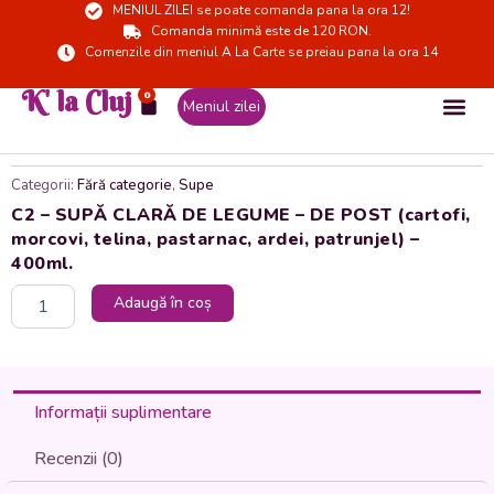
MENIUL ZILEI se poate comanda pana la ora 12!
Skip
Comanda minimă este de 120 RON.
to
Comenzile din meniul A La Carte se preiau pana la ora 14
content
K' la Cluj
0
Cart
Meniul zilei
Categorii:
Fără categorie
,
Supe
C2 – SUPĂ CLARĂ DE LEGUME – DE POST (cartofi,
morcovi, telina, pastarnac, ardei, patrunjel) –
400ml.
Cantitate
Adaugă în coș
C2
-
SUPĂ
CLARĂ
DE
Informații suplimentare
LEGUME
-
Recenzii (0)
DE
POST