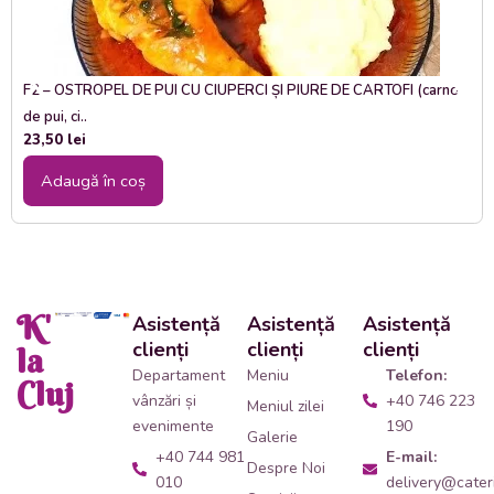
F2 – OSTROPEL DE PUI CU CIUPERCI ȘI PIURE DE CARTOFI (carne
de pui, ci..
23,50
lei
Adaugă în coș
K'
Asistență
Asistență
Asistență
clienți
clienți
clienți
la
Departament
Meniu
Telefon:
Cluj
vânzări și
+40 746 223
Meniul zilei
evenimente
190
Galerie
+40 744 981
E-mail:
Despre Noi
010
delivery@cateri