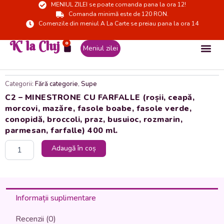
MENIUL ZILEI se poate comanda pana la ora 12!
Skip
Comanda minimă este de 120 RON.
to
Comenzile din meniul A La Carte se preiau pana la ora 14
content
K' la Cluj
0
Cart
Meniul zilei
Categorii:
Fără categorie
,
Supe
C2 – MINESTRONE CU FARFALLE (roșii, ceapă,
morcovi, mazăre, fasole boabe, fasole verde,
conopidă, broccoli, praz, busuioc, rozmarin,
parmesan, farfalle) 400 ml.
Cantitate
Adaugă în coș
C2
-
MINESTRONE
CU
FARFALLE
Informații suplimentare
(roșii,
ceapă,
Recenzii (0)