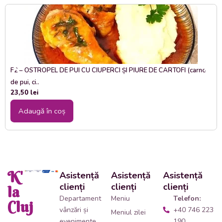
F2 – OSTROPEL DE PUI CU CIUPERCI ȘI PIURE DE CARTOFI (carne
de pui, ci..
23,50
lei
Adaugă în coș
K'
Asistență
Asistență
Asistență
clienți
clienți
clienți
la
Departament
Meniu
Telefon:
Cluj
vânzări și
+40 746 223
Meniul zilei
evenimente
190