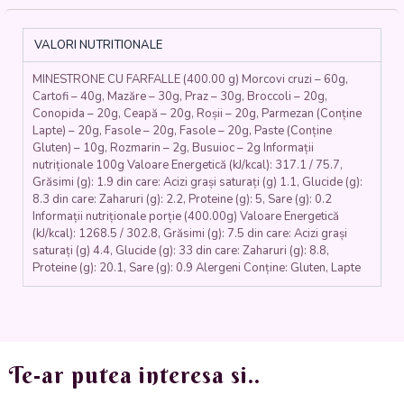
morcovi,
mazăre,
fasole
VALORI NUTRITIONALE
boabe,
fasole
MINESTRONE CU FARFALLE (400.00 g) Morcovi cruzi – 60g,
verde,
Cartofi – 40g, Mazăre – 30g, Praz – 30g, Broccoli – 20g,
conopidă,
Conopida – 20g, Ceapă – 20g, Roșii – 20g, Parmezan (Conține
broccoli,
Lapte) – 20g, Fasole – 20g, Fasole – 20g, Paste (Conține
praz,
Gluten) – 10g, Rozmarin – 2g, Busuioc – 2g Informații
busuioc,
nutriționale 100g Valoare Energetică (kJ/kcal): 317.1 / 75.7,
rozmarin,
Grăsimi (g): 1.9 din care: Acizi grași saturați (g) 1.1, Glucide (g):
parmesan,
8.3 din care: Zaharuri (g): 2.2, Proteine (g): 5, Sare (g): 0.2
Informații nutriționale porție (400.00g) Valoare Energetică
farfalle)
(kJ/kcal): 1268.5 / 302.8, Grăsimi (g): 7.5 din care: Acizi grași
400
saturați (g) 4.4, Glucide (g): 33 din care: Zaharuri (g): 8.8,
ml.
Proteine (g): 20.1, Sare (g): 0.9 Alergeni Conține: Gluten, Lapte
Te-ar putea interesa si..