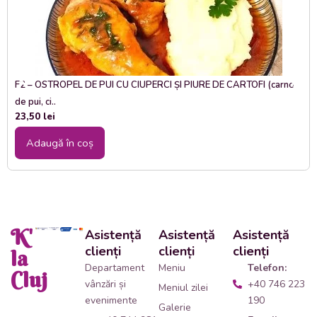
F2 – OSTROPEL DE PUI CU CIUPERCI ȘI PIURE DE CARTOFI (carne
de pui, ci..
23,50
lei
Adaugă în coș
K'
Asistență
Asistență
Asistență
clienți
clienți
clienți
la
Departament
Meniu
Telefon:
Cluj
vânzări și
+40 746 223
Meniul zilei
evenimente
190
Galerie