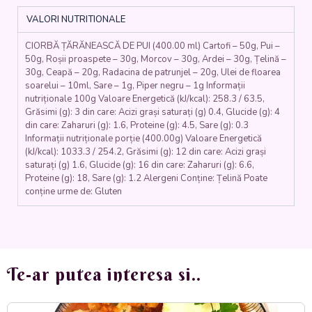
cartofi,
VALORI NUTRITIONALE
morcovi,
fasole
CIORBĂ ȚĂRĂNEASCĂ DE PUI (400.00 ml) Cartofi – 50g, Pui –
verde,
50g, Roșii proaspete – 30g, Morcov – 30g, Ardei – 30g, Țelină –
mazare,
30g, Ceapă – 20g, Radacina de patrunjel – 20g, Ulei de floarea
ardei,
soarelui – 10ml, Sare – 1g, Piper negru – 1g Informații
roșii,
nutriționale 100g Valoare Energetică (kJ/kcal): 258.3 / 63.5,
țelină,
Grăsimi (g): 3 din care: Acizi grași saturați (g) 0.4, Glucide (g): 4
ceapă,
din care: Zaharuri (g): 1.6, Proteine (g): 4.5, Sare (g): 0.3
pătrunjel)
Informații nutriționale porție (400.00g) Valoare Energetică
(kJ/kcal): 1033.3 / 254.2, Grăsimi (g): 12 din care: Acizi grași
-
saturați (g) 1.6, Glucide (g): 16 din care: Zaharuri (g): 6.6,
400
Proteine (g): 18, Sare (g): 1.2 Alergeni Conține: Țelină Poate
ml.
conține urme de: Gluten
Te-ar putea interesa si..