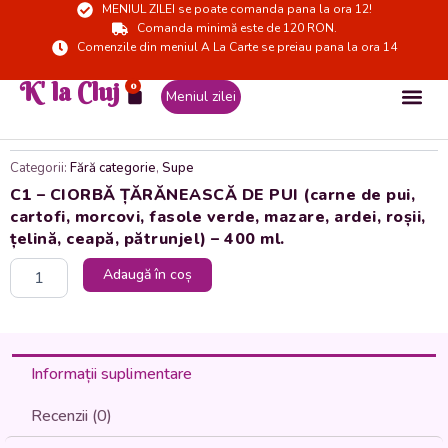
MENIUL ZILEI se poate comanda pana la ora 12!
Skip
Comanda minimă este de 120 RON.
to
Comenzile din meniul A La Carte se preiau pana la ora 14
content
K' la Cluj
0
Cart
Meniul zilei
Categorii:
Fără categorie
,
Supe
C1 – CIORBĂ ȚĂRĂNEASCĂ DE PUI (carne de pui,
cartofi, morcovi, fasole verde, mazare, ardei, roșii,
țelină, ceapă, pătrunjel) – 400 ml.
Cantitate
Adaugă în coș
C1
-
CIORBĂ
ȚĂRĂNEASCĂ
DE
Informații suplimentare
PUI
(carne
Recenzii (0)
de
pui,