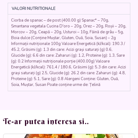
orez,
VALORI NUTRITIONALE
ceapa,
morcovi,
Ciorba de spanac – de post (400.00 g) Spanac* – 70g,
boia,
Smantana vegetala Cucina D'oro – 20g, Orez – 20g, Roșii – 20g,
rosii,
Morcov – 20g, Ceapă – 20g, Usturoi – 10g, Făină de grâu – 5g,
usturoi,
Boia dulce (Conține Muștar, Gluten, Ouă, Soia, Susan) – 2g
faina,
Informații nutriționale 100g Valoare Energetică (kJ/kcal): 190.3 /
smântână
45.2, Grăsimi (g): 1.3 din care: Acizi grași saturați (g) 0.6,
vegetală)
Glucide (g): 6.6 din care: Zaharuri (g): 1.2, Proteine (g): 1.3, Sare
-
(g): 0.2 Informații nutriționale porție (400.00g) Valoare
Energetică (kJ/kcal): 761.4 / 180.6, Grăsimi (g): 5.3 din care: Acizi
400
grași saturați (g) 2.5, Glucide (g): 26.2 din care: Zaharuri (g): 4.8,
ml.
Proteine (g): 5.1, Sare (g): 0.8 Alergeni Conține: Gluten, Ouă,
Soia, Muștar, Susan Poate conține urme de: Țelină
Te-ar putea interesa si..