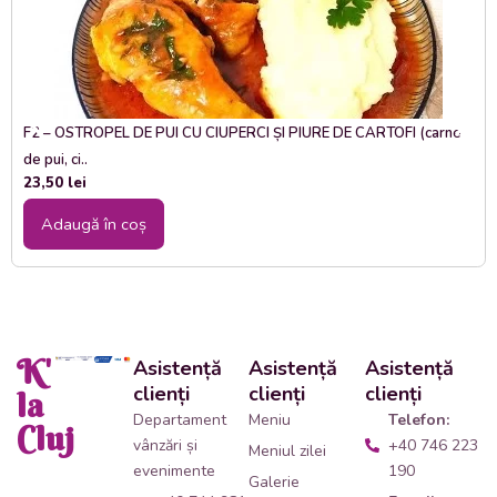
F2 – OSTROPEL DE PUI CU CIUPERCI ȘI PIURE DE CARTOFI (carne
de pui, ci..
23,50
lei
Adaugă în coș
K'
Asistență
Asistență
Asistență
clienți
clienți
clienți
la
Departament
Meniu
Telefon:
Cluj
vânzări și
+40 746 223
Meniul zilei
evenimente
190
Galerie