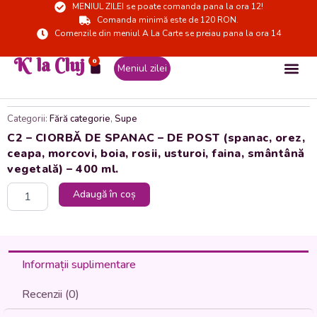
MENIUL ZILEI se poate comanda pana la ora 12!
Skip
Comanda minimă este de 120 RON.
to
Comenzile din meniul A La Carte se preiau pana la ora 14
content
K' la Cluj
0
Cart
Meniul zilei
Categorii:
Fără categorie
,
Supe
C2 – CIORBĂ DE SPANAC – DE POST (spanac, orez,
ceapa, morcovi, boia, rosii, usturoi, faina, smântână
vegetală) – 400 ml.
Cantitate
Adaugă în coș
C2
-
CIORBĂ
DE
SPANAC
Informații suplimentare
-
DE
Recenzii (0)
POST
(spanac,