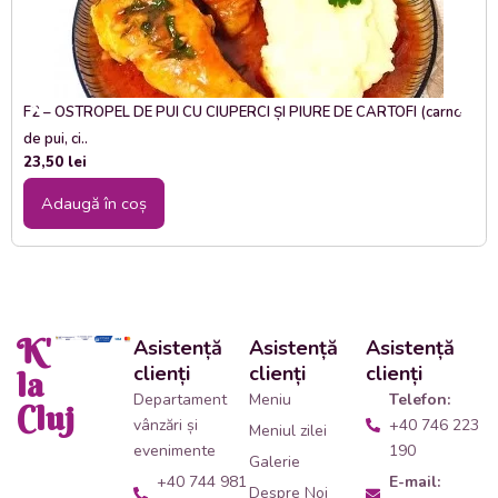
F2 – OSTROPEL DE PUI CU CIUPERCI ȘI PIURE DE CARTOFI (carne
de pui, ci..
23,50
lei
Adaugă în coș
K'
Asistență
Asistență
Asistență
clienți
clienți
clienți
la
Departament
Meniu
Telefon:
Cluj
vânzări și
+40 746 223
Meniul zilei
evenimente
190
Galerie
+40 744 981
E-mail:
Despre Noi