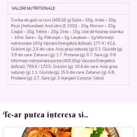
morcovi,
VALORI NUTRITIONALE
telina,
ceapa,
Ciorba de gulii cu rosii (400.00 g) Gulie – 50g, Ardei – 20g,
ardei,
Roșii [Antioxidant: Acid citric (E 330)] – 20g, Morcov – 20g,
rosii,
Ceapă – 20g, Țelină – 20g, Orez – 10g, Ulei de floarea soarelui
patrunjel,
– 10ml, Sare – 3g, Pătrunjel – 2g, Leuștean – 1g Informații
leustean)
nutriționale 100g Valoare Energetică (kJ/kcal): 177.4 / 42.6,
-
Grăsimi (g): 2.6 din care: Acizi grași saturați (g) 0.3, Glucide (g):
400
3.9 din care: Zaharuri (g): 1.7, Proteine (g): 0.7, Sare (g): 0.8
ml.
Informații nutriționale porție (400.00g) Valoare Energetică
(kJ/kcal): 709.6 / 170.5, Grăsimi (g): 10.4 din care: Acizi grași
saturați (g) 1.1, Glucide (g): 15.5 din care: Zaharuri (g): 6.8,
Proteine (g): 2.7, Sare (g): 3 Alergeni Conține: Țelină
Te-ar putea interesa si..