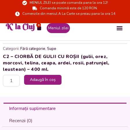
MENIUL ZILEI se poate comanda pana la ora 12!
Skip
Comanda minimă este de 120 RON.
to
Comenzile din meniul A La Carte se preiau pana la ora 14
content
K' la Cluj
0
Cart
Meniul zilei
Categorii:
Fără categorie
,
Supe
C2 – CIORBĂ DE GULII CU ROȘII (gulii, orez,
morcovi, telina, ceapa, ardei, rosii, patrunjel,
leustean) – 400 ml.
Cantitate
Adaugă în coș
C2
-
CIORBĂ
DE
GULII
Informații suplimentare
CU
ROȘII
Recenzii (0)
(gulii,
orez,