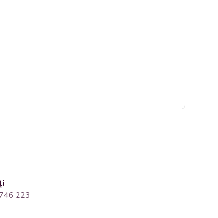
ți
746 223