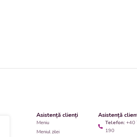
Asistență clienți
Asistență clien
 și
Meniu
Telefon:
+40 
190
Meniul zilei