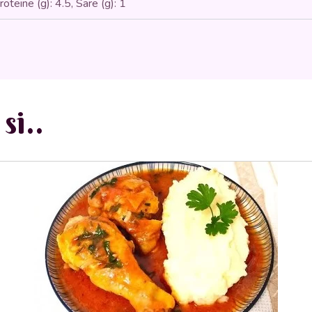
Proteine (g): 4.5, Sare (g): 1
si..