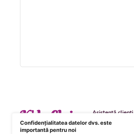
K' la Cluj
Asistență clienți
Departament vânzări
Confidențialitatea datelor dvs. este
evenimente
importantă pentru noi