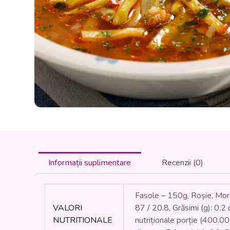
Informații suplimentare
Recenzii (0)
Fasole – 150g, Roșie, Morco
VALORI
87 / 20.8, Grăsimi (g): 0.2 d
NUTRITIONALE
nutriționale porție (400.00g