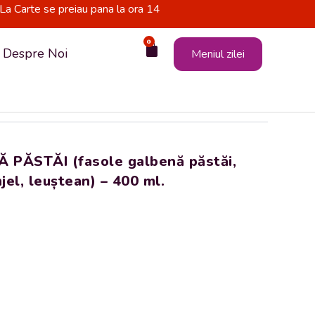
La Carte se preiau pana la ora 14
0
Cart
Despre Noi
Meniul zilei
PĂSTĂI (fasole galbenă păstăi,
njel, leuștean) – 400 ml.