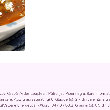
(fasole
galbenă
păstăi,
ardei,
ceapă,
morcovi,
roșii,
pătrunjel,
leuștean)
-
400
ml.
v, Ceapă, Ardei, Leuștean, Pătrunjel, Piper negru, Sare Informații
in care: Acizi grași saturați (g) 0, Glucide (g): 2.7 din care: Zaharuri
)Valoare Energetică (kJ/kcal): 347.9 / 83.2, Grăsimi (g): 0.9 din car