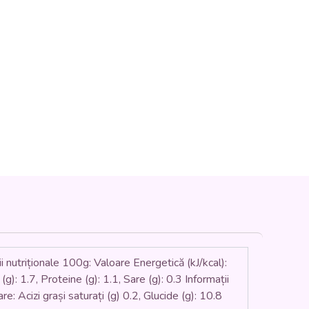
 nutriționale 100g: Valoare Energetică (kJ/kcal):
 (g): 1.7, Proteine (g): 1.1, Sare (g): 0.3 Informații
e: Acizi grași saturați (g) 0.2, Glucide (g): 10.8