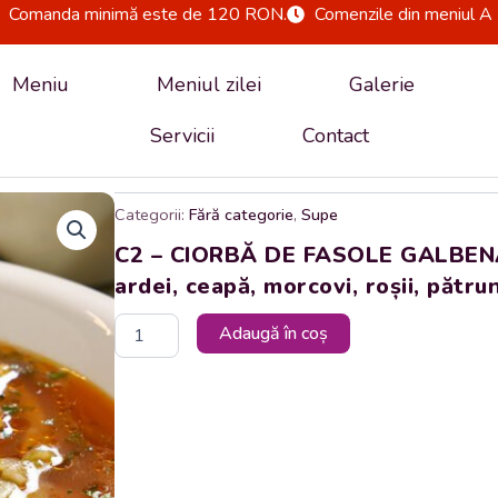
Comanda minimă este de 120 RON.
Comenzile din meniul A 
Meniu
Meniul zilei
Galerie
Servicii
Contact
Categorii:
Fără categorie
,
Supe
C2 – CIORBĂ DE FASOLE GALBENĂ 
ardei, ceapă, morcovi, roșii, pătru
Cantitate
Adaugă în coș
C2
-
CIORBĂ
DE
FASOLE
GALBENĂ
PĂSTĂI