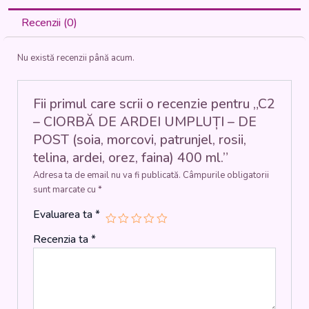
DE
ARDEI
Recenzii (0)
UMPLUȚI
-
Nu există recenzii până acum.
DE
POST
(soia,
morcovi,
Fii primul care scrii o recenzie pentru „C2
patrunjel,
– CIORBĂ DE ARDEI UMPLUȚI – DE
rosii,
POST (soia, morcovi, patrunjel, rosii,
telina,
telina, ardei, orez, faina) 400 ml.”
ardei,
orez,
Adresa ta de email nu va fi publicată.
Câmpurile obligatorii
faina)
sunt marcate cu
*
400
ml.
Evaluarea ta
*
Recenzia ta
*