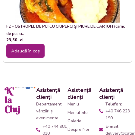
F2 – OSTROPEL DE PUI CU CIUPERCI ȘI PIURE DE CARTOFI (carne
de pui, ci..
23,50
lei
Adaugă în coș
K'
Asistență
Asistență
Asistență
clienți
clienți
clienți
la
Departament
Meniu
Telefon:
Cluj
vânzări și
+40 746 223
Meniul zilei
evenimente
190
Galerie
+40 744 981
E-mail:
Despre Noi
010
delivery@cateri