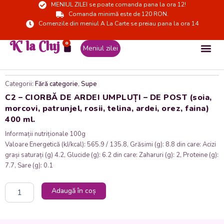
MENIUL ZILEI se poate comanda pana la ora 12!
Skip
Comanda minimă este de 120 RON.
to
Comenzile din meniul A La Carte se preiau pana la ora 14
content
K' la Cluj
0
Cart
Meniul zilei
Categorii:
Fără categorie
,
Supe
C2 – CIORBĂ DE ARDEI UMPLUȚI – DE POST (soia,
morcovi, patrunjel, rosii, telina, ardei, orez, faina)
400 ml.
Informații nutriționale 100g
Valoare Energetică (kJ/kcal): 565.9 / 135.8, Grăsimi (g): 8.8 din care: Acizi
grași saturați (g) 4.2, Glucide (g): 6.2 din care: Zaharuri (g): 2, Proteine (g):
7.7, Sare (g): 0.1
Cantitate
Adaugă în coș
C2
-
CIORBĂ