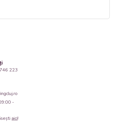
ți
746 223
ngcluj.ro
09:00 -
ăsești
aici
!