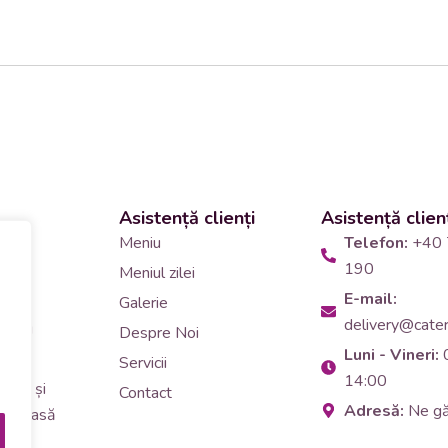
Asistență clienți
Asistență clien
 și
Meniu
Telefon:
+40 
190
Meniul zilei
10
E-mail:
Galerie
delivery@cateri
tering
Despre Noi
Luni - Vineri:
90
Servicii
14:00
erar și
Contact
Adresă:
Ne g
i de masă