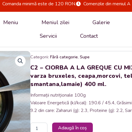
Comanda minimă este de 120 RON.
Comenzile din meniul A 
Meniu
Meniul zilei
Galerie
Servicii
Contact
Categorii:
Fără categorie
,
Supe
C2 – CIORBA A LA GREQUE CU MIX
varza bruxeles, ceapa,morcovi, tel
smantana,lamaie) 400 ml.
Informații nutriționale 100g
Valoare Energetică (kJ/kcal): 190.6 / 45.4, Grăsimi (g
9.2 din care: Zaharuri (g): 2.3, Proteine (g): 2.2, Sar
Cantitate
Adaugă în coș
C2