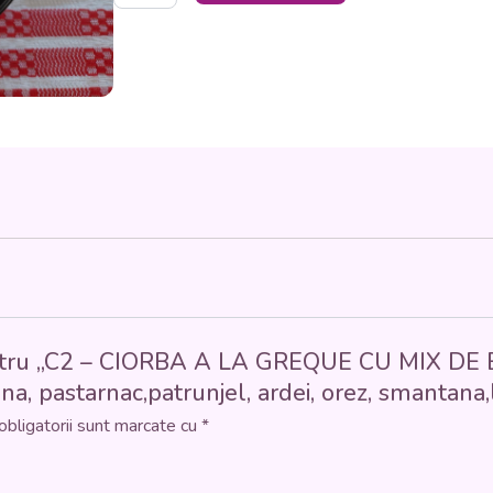
-
CIORBA
A
LA
GREQUE
CU
MIX
DE
BROCCOLI
(conopida,
broccoli,
varza
bruxeles,
ceapa,morcovi,
telina,
pastarnac,patrunjel,
 pentru „C2 – CIORBA A LA GREQUE CU MIX DE 
ardei,
ina, pastarnac,patrunjel, ardei, orez, smantana
orez,
smantana,lamaie)
obligatorii sunt marcate cu
*
400
ml.