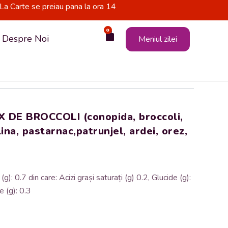
La Carte se preiau pana la ora 14
0
Cart
Despre Noi
Meniul zilei
 DE BROCCOLI (conopida, broccoli,
ina, pastarnac,patrunjel, ardei, orez,
): 0.7 din care: Acizi grași saturați (g) 0.2, Glucide (g):
e (g): 0.3