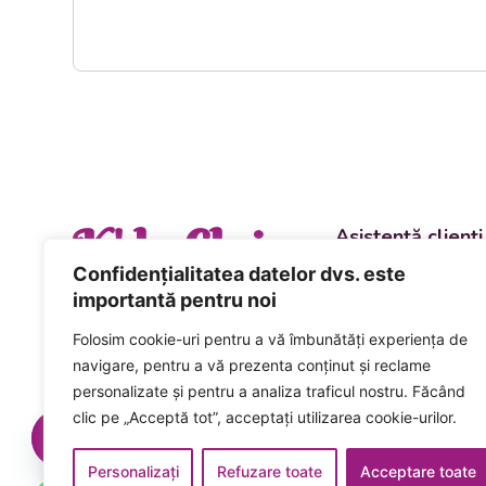
K' la Cluj
Asistență clienți
Departament vânzări
Confidențialitatea datelor dvs. este
evenimente
importantă pentru noi
+40 744 981 0
Folosim cookie-uri pentru a vă îmbunătăți experiența de
Comenzi și livrări ca
navigare, pentru a vă prezenta conținut și reclame
+40 746 223 1
personalizate și pentru a analiza traficul nostru. Făcând
clic pe „Acceptă tot”, acceptați utilizarea cookie-urilor.
Acceptăm plata num
card inclusiv cardur
Personalizați
Refuzare toate
Acceptare toate