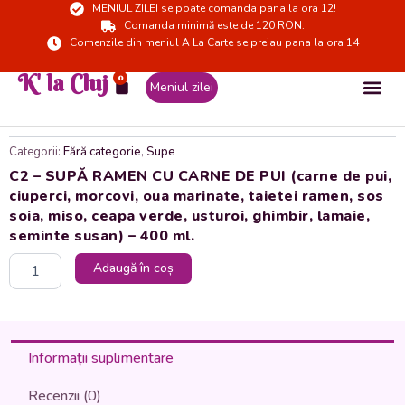
MENIUL ZILEI se poate comanda pana la ora 12!
Skip
Comanda minimă este de 120 RON.
to
Comenzile din meniul A La Carte se preiau pana la ora 14
content
K' la Cluj
0
Cart
Meniul zilei
Categorii:
Fără categorie
,
Supe
C2 – SUPĂ RAMEN CU CARNE DE PUI (carne de pui,
ciuperci, morcovi, oua marinate, taietei ramen, sos
soia, miso, ceapa verde, usturoi, ghimbir, lamaie,
seminte susan) – 400 ml.
Cantitate
Adaugă în coș
C2
-
SUPĂ
RAMEN
CU
Informații suplimentare
CARNE
DE
Recenzii (0)