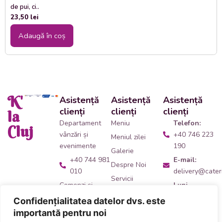
de pui, ci..
23,50
lei
Adaugă în coș
K'
Asistență
Asistență
Asistență
clienți
clienți
clienți
la
Departament
Meniu
Telefon:
Cluj
vânzări și
+40 746 223
Meniul zilei
evenimente
190
Galerie
+40 744 981
E-mail:
Despre Noi
010
delivery@cateri
Servicii
Comenzi și
Luni -
Contact
livrări catering
Vineri:
Confidențialitatea datelor dvs. este
09:00 -
+40 746 223
importantă pentru noi
14:00
190