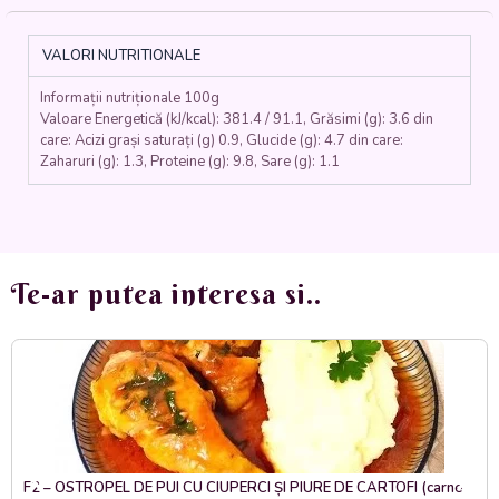
PUI
(carne
de
VALORI NUTRITIONALE
pui,
ciuperci,
Informații nutriționale 100g
morcovi,
Valoare Energetică (kJ/kcal): 381.4 / 91.1, Grăsimi (g): 3.6 din
oua
care: Acizi grași saturați (g) 0.9, Glucide (g): 4.7 din care:
marinate,
Zaharuri (g): 1.3, Proteine (g): 9.8, Sare (g): 1.1
taietei
ramen,
sos
soia,
miso,
Te-ar putea interesa si..
ceapa
verde,
usturoi,
ghimbir,
lamaie,
seminte
susan)
-
400
F2 – OSTROPEL DE PUI CU CIUPERCI ȘI PIURE DE CARTOFI (carne
ml.