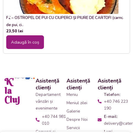
F2 – OSTROPEL DE PUI CU CIUPERCI ȘI PIURE DE CARTOFI (carne
de pui, ci..
23,50
lei
Adaugă în coș
K'
Asistență
Asistență
Asistență
clienți
clienți
clienți
la
Departament
Meniu
Telefon:
Cluj
vânzări și
+40 746 223
Meniul zilei
evenimente
190
Galerie
+40 744 981
E-mail:
Despre Noi
010
delivery@cateri
Servicii
Comenzi și
Luni -