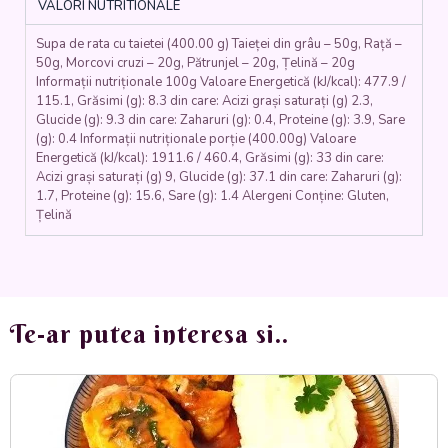
VALORI NUTRITIONALE
pătrunjel,
morcovi,
Supa de rata cu taietei (400.00 g) Taieței din grâu – 50g, Rață –
țelină,
50g, Morcovi cruzi – 20g, Pătrunjel – 20g, Țelină – 20g
tăieței)
Informații nutriționale 100g Valoare Energetică (kJ/kcal): 477.9 /
400
115.1, Grăsimi (g): 8.3 din care: Acizi grași saturați (g) 2.3,
ml.
Glucide (g): 9.3 din care: Zaharuri (g): 0.4, Proteine (g): 3.9, Sare
(g): 0.4 Informații nutriționale porție (400.00g) Valoare
Energetică (kJ/kcal): 1911.6 / 460.4, Grăsimi (g): 33 din care:
Acizi grași saturați (g) 9, Glucide (g): 37.1 din care: Zaharuri (g):
1.7, Proteine (g): 15.6, Sare (g): 1.4 Alergeni Conține: Gluten,
Țelină
Te-ar putea interesa si..