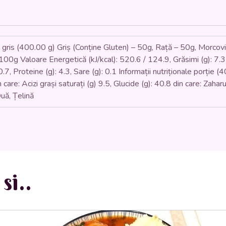
gris (400.00 g) Griș (Conține Gluten) – 50g, Rață – 50g, Morcovi 
100g Valoare Energetică (kJ/kcal): 520.6 / 124.9, Grăsimi (g): 7.3 di
 0.7, Proteine (g): 4.3, Sare (g): 0.1 Informații nutriționale porție
care: Acizi grași saturați (g) 9.5, Glucide (g): 40.8 din care: Zaharur
uă, Țelină
si..