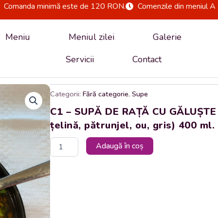
Comanda minimă este de 120 RON.
Comenzile din meniul A 
Meniu
Meniul zilei
Galerie
Servicii
Contact
Categorii:
Fără categorie
,
Supe
C1 – SUPĂ DE RAȚĂ CU GĂLUȘTE DE
țelină, pătrunjel, ou, gris) 400 ml.
Cantitate
Adaugă în coș
C1
-
SUPĂ
DE
RAȚĂ
CU
GĂLUȘTE