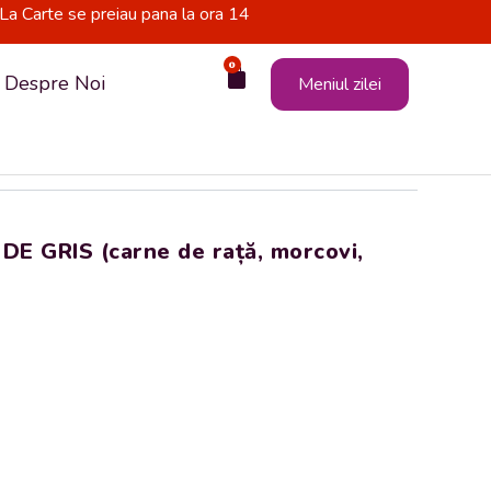
La Carte se preiau pana la ora 14
0
Cart
Despre Noi
Meniul zilei
 GRIS (carne de rață, morcovi,