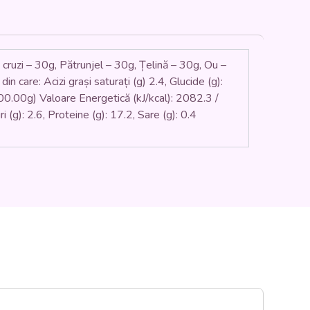
cruzi – 30g, Pătrunjel – 30g, Țelină – 30g, Ou –
n care: Acizi grași saturați (g) 2.4, Glucide (g):
 (400.00g) Valoare Energetică (kJ/kcal): 2082.3 /
i (g): 2.6, Proteine (g): 17.2, Sare (g): 0.4
S0