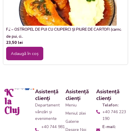
F2 – OSTROPEL DE PUI CU CIUPERCI ȘI PIURE DE CARTOFI (carne
de pui, ci..
23,50
lei
Adaugă în coș
K'
Asistență
Asistență
Asistență
clienți
clienți
clienți
la
Departament
Meniu
Telefon:
Cluj
vânzări și
+40 746 223
Meniul zilei
evenimente
190
Galerie
+40 744 981
E-mail:
Despre Noi