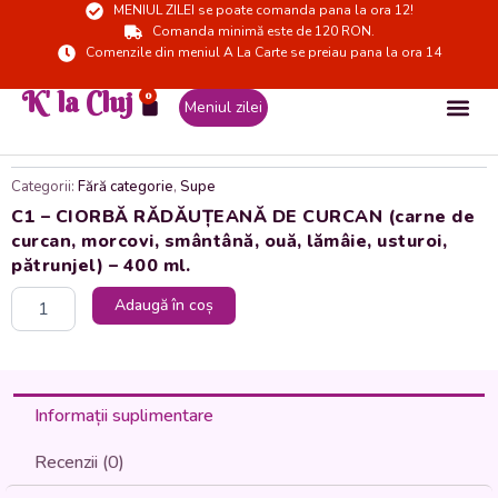
MENIUL ZILEI se poate comanda pana la ora 12!
Skip
Comanda minimă este de 120 RON.
to
Comenzile din meniul A La Carte se preiau pana la ora 14
content
K' la Cluj
0
Cart
Meniul zilei
Categorii:
Fără categorie
,
Supe
C1 – CIORBĂ RĂDĂUȚEANĂ DE CURCAN (carne de
curcan, morcovi, smântână, ouă, lămâie, usturoi,
pătrunjel) – 400 ml.
Cantitate
Adaugă în coș
C1
-
CIORBĂ
RĂDĂUȚEANĂ
DE
Informații suplimentare
CURCAN
(carne
Recenzii (0)
de
curcan,