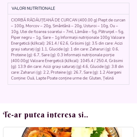
morcovi,
VALORI NUTRITIONALE
smântână,
ouă,
CIORBĂ RĂDĂUȚEANĂ DE CURCAN (400.00 g) Piept de curcan
lămâie,
– 100g, Morcov – 20g, Smântână – 20g, Usturoi – 10g, Ou –
usturoi,
10g, Ulei de floarea soarelui – 7ml, Lămâie – 5g, Pătrunjel – 5g,
pătrunjel)
Piper negru – 1g, Sare – 1g Informații nutriționale 100g Valoare
-
Energetică (kJ/kcal): 261.4 / 62.6, Grăsimi (g): 3.5 din care: Acizi
400
grași saturați (g) 1.1, Glucide (g): 1 din care: Zaharuri (g): 0.6,
ml.
Proteine (g): 6.7, Sare (g): 0.3 Informații nutriționale porție
(400.00g) Valoare Energetică (kJ/kcal): 1045.4 / 250.4, Grăsimi
(g): 13.9 din care: Acizi grași saturați (g) 4.6, Glucide (g): 3.8 din
care: Zaharuri (g): 2.2, Proteine (g): 26.7, Sare (g): 1.2 Alergeni
Conține: Ouă, Lapte Poate conține urme de: Gluten, Țelină
Te-ar putea interesa si..