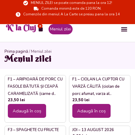
MENIUL ZILEI se poate comanda pana la ora 12!
Skip
Comanda minimă este de 120 RON.
to
Comenzile din meniul A La Carte se preiau pana la ora 14
content
K' la Cluj
0
Cart
Meniul zilei
Prima pagină
/ Meniul zilei
Meniul zilei
F1 – ARIPIOARĂ DE PORC CU
F1 – CIOLAN LA CUPTOR CU
FASOLE BĂTUTĂ ȘI CEAPĂ
VARZĂ CĂLITĂ (ciolan de
CARAMELIZATĂ (carne d..
porc afumat, varza al..
23,50
lei
23,50
lei
Adaugă în coș
Adaugă în coș
F3 – SPAGHETE CU FRUCTE
JOI – 13 AUGUST 2026