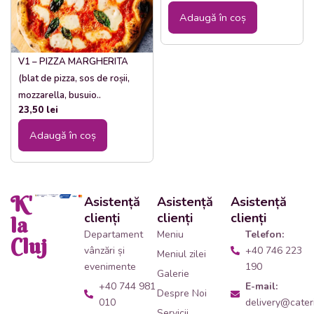
Adaugă în coș
V1 – PIZZA MARGHERITA
(blat de pizza, sos de roșii,
mozzarella, busuio..
23,50
lei
Adaugă în coș
K'
Asistență
Asistență
Asistență
clienți
clienți
clienți
la
Departament
Meniu
Telefon:
Cluj
vânzări și
+40 746 223
Meniul zilei
evenimente
190
Galerie
+40 744 981
E-mail:
Despre Noi
010
delivery@cateri
Servicii