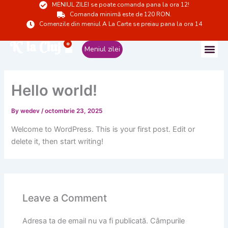
MENIUL ZILEI se poate comanda pana la ora 12!
Skip
Comanda minimă este de 120 RON.
to
Comenzile din meniul A La Carte se preiau pana la ora 14
content
K' la Cluj
0
Cart
Meniul zilei
Hello world!
By
wedev
/
octombrie 23, 2025
Welcome to WordPress. This is your first post. Edit or
delete it, then start writing!
Leave a Comment
Adresa ta de email nu va fi publicată.
Câmpurile